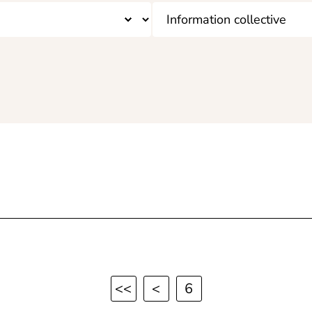
<<
<
6